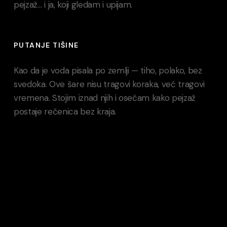
pejzaž… i ja, koji gledam i upijam.
PUTANJE TIŠINE
Kao da je voda pisala po zemlji — tiho, polako, bez
svedoka. Ove šare nisu tragovi koraka, već tragovi
vremena. Stojim iznad njih i osećam kako pejzaž
postaje rečenica bez kraja.