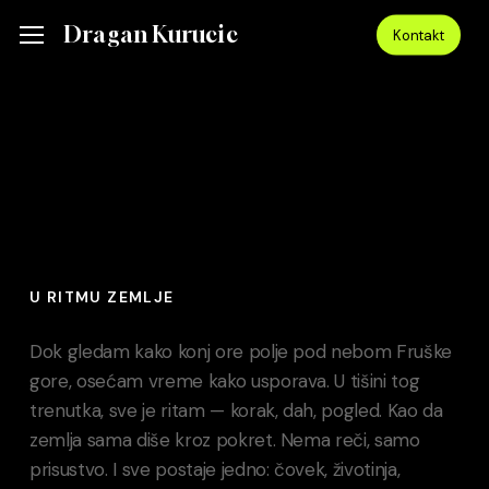
Skip
Dragan Kurucic
Menu
Kontakt
to
main
content
U RITMU ZEMLJE
Dok gledam kako konj ore polje pod nebom Fruške
gore, osećam vreme kako usporava. U tišini tog
trenutka, sve je ritam — korak, dah, pogled. Kao da
zemlja sama diše kroz pokret. Nema reči, samo
prisustvo. I sve postaje jedno: čovek, životinja,