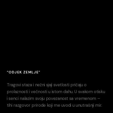
“ODJEK ZEMLJE”
Tragovi staza i nežni sjaji svetlosti pričaju o
prolaznosti i večnosti u istom dahu. U svakom otisku
i senci nalazim svoju povezanost sa vremenom –
tihi razgovor prirode koji me uvodi u unutrašnji mir.