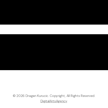
Pejsaži
Baroque
Pejsaži
Baroque Underground
Underground
PEJSAŽ
BAROQUE
UNDERGROUND
© 2026 Dragan Kurucic. Copyright, All Rights Reserved.
DigitalArtsAgency
.