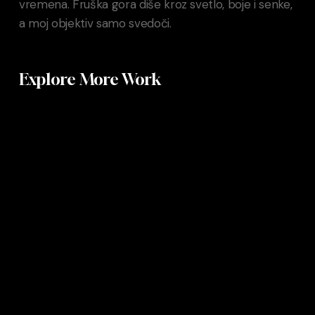
vremena. Fruška gora diše kroz svetlo, boje i senke,
a moj objektiv samo svedoči.
Explore More Work
Pejsaži
Baroque
Underground