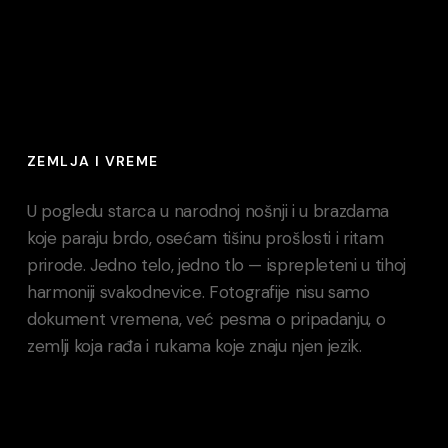
ZEMLJA I VREME
U pogledu starca u narodnoj nošnji i u brazdama
koje paraju brdo, osećam tišinu prošlosti i ritam
prirode. Jedno telo, jedno tlo — isprepleteni u tihoj
harmoniji svakodnevice. Fotografije nisu samo
dokument vremena, već pesma o pripadanju, o
zemlji koja rađa i rukama koje znaju njen jezik.