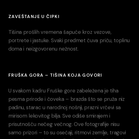
ZAVEŠTANJE U ČIPKI
Tišina prošlih vremena šapuće kroz vezove,
portrete i jastuke. Svaki predmet čuva priču, toplinu
doma i neizgovorenu nežnost.
FRUŠKA GORA – TIŠINA KOJA GOVORI
U svakom kadru Fruške gore zabeležena je tiha
pesma prirode i čoveka – brazda što se pruža niz
padinu, starac u narodnoj nošnji, prazni vrčevi sa
mirisom lekovitog bilja. Sve odiše smirajem i
prisutnošću nečeg večnog. Ove fotografije nisu
samo prizori – to su osećaji, ritmovi zemlje, tragovi