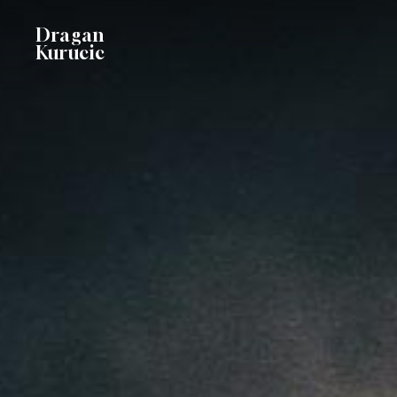
Skip
Dragan
to
Kurucic
main
content